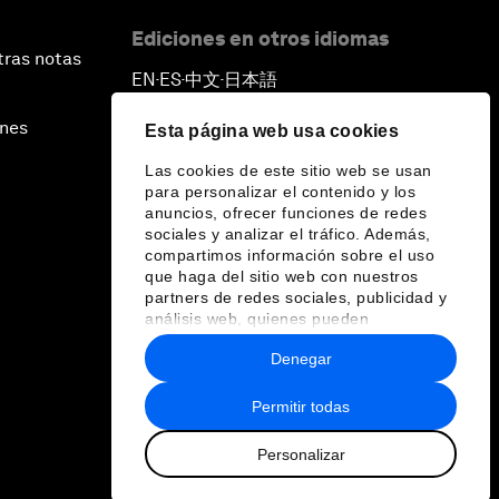
Ediciones en otros idiomas
tras notas
EN
ES
中文
日本語
▪
▪
▪
ines
Esta página web usa cookies
Las cookies de este sitio web se usan
para personalizar el contenido y los
anuncios, ofrecer funciones de redes
sociales y analizar el tráfico. Además,
compartimos información sobre el uso
que haga del sitio web con nuestros
partners de redes sociales, publicidad y
análisis web, quienes pueden
combinarla con otra información que les
Denegar
haya proporcionado o que hayan
recopilado a partir del uso que haya
hecho de sus servicios.
Permitir todas
Personalizar