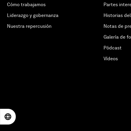
Cómo trabajamos
Partes inter
Liderazgo y gobernanza
Historias del
Nuestra repercusión
Notas de pr
Galería de f
Pódcast
Vídeos
EN
ES
中文
日本語