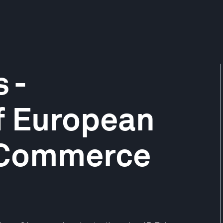
 -
f European
 Commerce