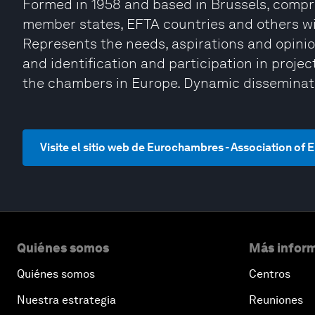
Formed in 1958 and based in Brussels, compri
member states, EFTA countries and others wit
Represents the needs, aspirations and opini
and identification and participation in proje
the chambers in Europe. Dynamic disseminati
Visite el sitio web de Eurochambres - Association 
Quiénes somos
Más inform
Quiénes somos
Centros
Nuestra estrategia
Reuniones