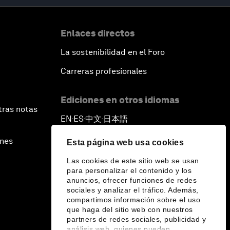
Enlaces directos
La sostenibilidad en el Foro
Carreras profesionales
Ediciones en otros idiomas
tras notas
EN
ES
中文
日本語
▪
▪
▪
ines
Esta página web usa cookies
Las cookies de este sitio web se usan
para personalizar el contenido y los
anuncios, ofrecer funciones de redes
sociales y analizar el tráfico. Además,
compartimos información sobre el uso
que haga del sitio web con nuestros
partners de redes sociales, publicidad y
análisis web, quienes pueden