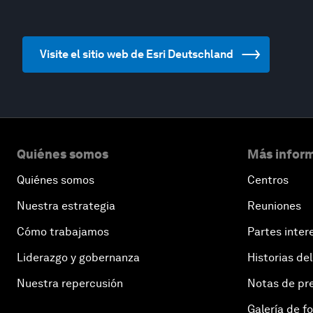
Visite el sitio web de Esri Deutschland
Quiénes somos
Más inform
Quiénes somos
Centros
Nuestra estrategia
Reuniones
Cómo trabajamos
Partes inter
Liderazgo y gobernanza
Historias del
Nuestra repercusión
Notas de pr
Galería de f