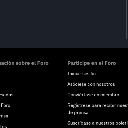
ación sobre el Foro
Participe en el Foro
Iniciar sesión
Asóciese con nosotros
esadas
Conviértase en miembro
 Foro
Regístrese para recibir nues
de prensa
ensa
Suscríbase a nuestros bolet
otos