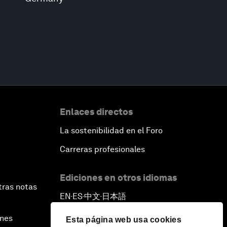
Enlaces directos
La sostenibilidad en el Foro
Carreras profesionales
Ediciones en otros idiomas
tras notas
EN
ES
中文
日本語
▪
▪
▪
ines
Esta página web usa cookies