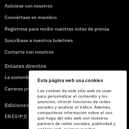
Asóciese con nosotros
Conviértase en miembro
Regístrese para recibir nuestras notas de prensa
Suscríbase a nuestros boletines
Contacte con nosotros
Enlaces directos
La sostenibilidad en el Foro
Esta página web usa cookies
Carreras profesionales
Las cookies de este sitio web se usan
para personalizar el contenido y los
anuncios, ofrecer funciones de redes
Ediciones en otros idiomas
sociales y analizar el tráfico. Además,
compartimos información sobre el uso
EN
ES
中文
日本語
▪
▪
▪
que haga del sitio web con nuestros
partners de redes sociales, publicidad y