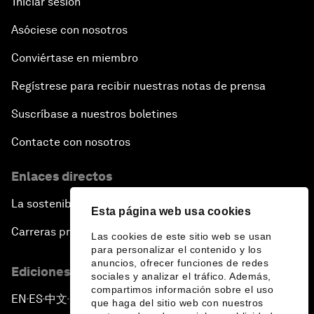
Iniciar sesión
Asóciese con nosotros
Conviértase en miembro
Regístrese para recibir nuestras notas de prensa
Suscríbase a nuestros boletines
Contacte con nosotros
Enlaces directos
La sostenibilidad en el Foro
Esta página web usa cookies
Carreras profesionales
Las cookies de este sitio web se usan
para personalizar el contenido y los
anuncios, ofrecer funciones de redes
Ediciones en otros idiomas
sociales y analizar el tráfico. Además,
compartimos información sobre el uso
EN
ES
中文
日本語
▪
▪
▪
que haga del sitio web con nuestros