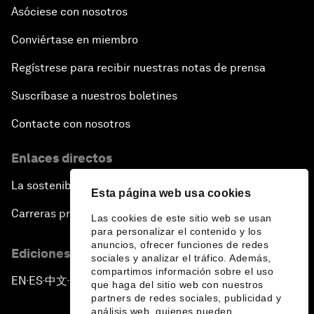
Asóciese con nosotros
Conviértase en miembro
Regístrese para recibir nuestras notas de prensa
Suscríbase a nuestros boletines
Contacte con nosotros
Enlaces directos
La sostenibilidad en el Foro
Esta página web usa cookies
Carreras profesionales
Las cookies de este sitio web se usan
para personalizar el contenido y los
anuncios, ofrecer funciones de redes
Ediciones en otros idiomas
sociales y analizar el tráfico. Además,
compartimos información sobre el uso
EN
ES
中文
日本語
▪
▪
▪
que haga del sitio web con nuestros
partners de redes sociales, publicidad y
análisis web, quienes pueden