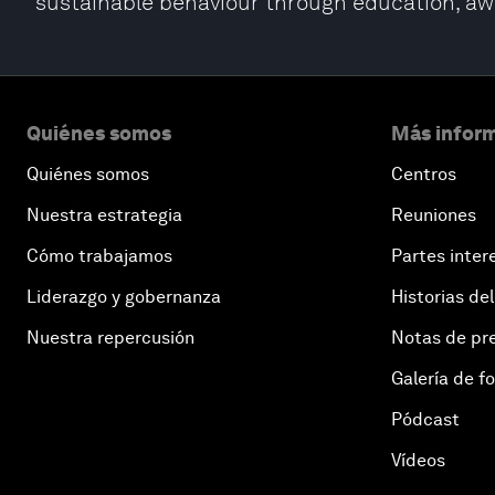
sustainable behaviour through education, aw
Quiénes somos
Más inform
Quiénes somos
Centros
Nuestra estrategia
Reuniones
Cómo trabajamos
Partes inter
Liderazgo y gobernanza
Historias del
Nuestra repercusión
Notas de pr
Galería de f
Pódcast
Vídeos