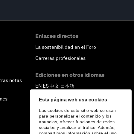
Enlaces directos
La sostenibilidad en el Foro
Carreras profesionales
Ediciones en otros idiomas
tras notas
EN
ES
中文
日本語
▪
▪
▪
ines
Esta página web usa cookies
Las cookies de este sitio web se usan
para personalizar el contenido y los
anuncios, ofrecer funciones de redes
sociales y analizar el tráfico. Además,
compartimos información sobre el uso