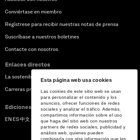
Conviértase en miembro
Regístrese para recibir nuestras notas de prensa
Suscríbase a nuestros boletines
Contacte con nosotros
Enlaces directos
La sostenibilidad en el Foro
Esta página web usa cookies
Carreras profesionales
Las cookies de este sitio web se usan
para personalizar el contenido y los
anuncios, ofrecer funciones de redes
Ediciones en otros idiomas
sociales y analizar el tráfico. Además,
compartimos información sobre el uso
EN
ES
中文
日本語
▪
▪
▪
que haga del sitio web con nuestros
partners de redes sociales, publicidad y
análisis web, quienes pueden
combinarla con otra información que les