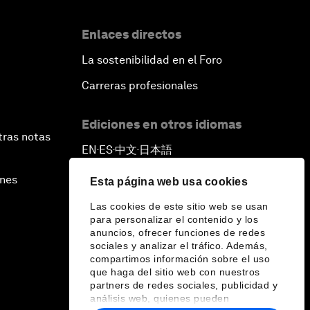
Enlaces directos
La sostenibilidad en el Foro
Carreras profesionales
Ediciones en otros idiomas
tras notas
EN
ES
中文
日本語
▪
▪
▪
ines
Esta página web usa cookies
Las cookies de este sitio web se usan
para personalizar el contenido y los
anuncios, ofrecer funciones de redes
sociales y analizar el tráfico. Además,
compartimos información sobre el uso
que haga del sitio web con nuestros
partners de redes sociales, publicidad y
análisis web, quienes pueden