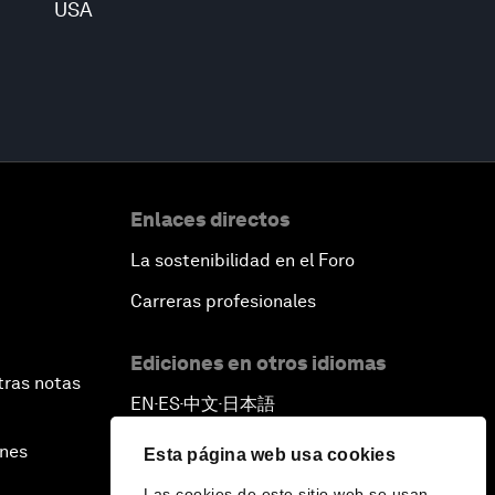
USA
Enlaces directos
La sostenibilidad en el Foro
Carreras profesionales
Ediciones en otros idiomas
tras notas
EN
ES
中文
日本語
▪
▪
▪
ines
Esta página web usa cookies
Las cookies de este sitio web se usan