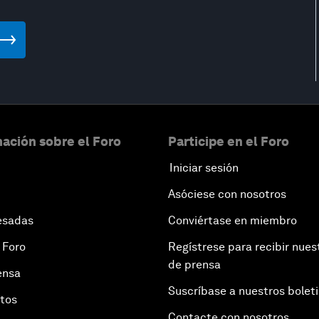
ación sobre el Foro
Participe en el Foro
Iniciar sesión
Asóciese con nosotros
esadas
Conviértase en miembro
 Foro
Regístrese para recibir nues
de prensa
ensa
Suscríbase a nuestros bolet
otos
Contacte con nosotros