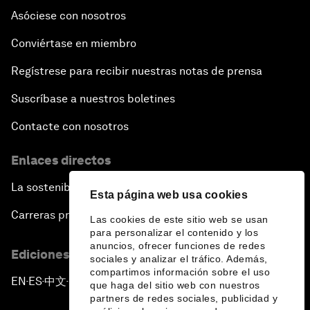
Asóciese con nosotros
Conviértase en miembro
Regístrese para recibir nuestras notas de prensa
Suscríbase a nuestros boletines
Contacte con nosotros
Enlaces directos
La sostenibilidad en el Foro
Esta página web usa cookies
Carreras profesionales
Las cookies de este sitio web se usan
para personalizar el contenido y los
anuncios, ofrecer funciones de redes
Ediciones en otros idiomas
sociales y analizar el tráfico. Además,
compartimos información sobre el uso
EN
ES
中文
日本語
▪
▪
▪
que haga del sitio web con nuestros
partners de redes sociales, publicidad y