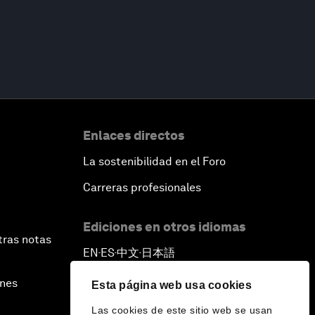
Enlaces directos
La sostenibilidad en el Foro
Carreras profesionales
Ediciones en otros idiomas
tras notas
EN
ES
中文
日本語
▪
▪
▪
ines
Esta página web usa cookies
Las cookies de este sitio web se usan