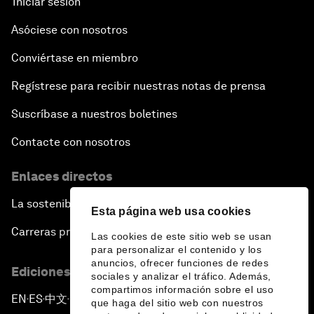
Iniciar sesión
Asóciese con nosotros
Conviértase en miembro
Regístrese para recibir nuestras notas de prensa
Suscríbase a nuestros boletines
Contacte con nosotros
Enlaces directos
La sostenibilidad en el Foro
Esta página web usa cookies
Carreras profesionales
Las cookies de este sitio web se usan
para personalizar el contenido y los
anuncios, ofrecer funciones de redes
Ediciones en otros idiomas
sociales y analizar el tráfico. Además,
compartimos información sobre el uso
EN
ES
中文
日本語
▪
▪
▪
que haga del sitio web con nuestros