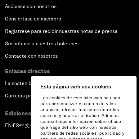
Asóciese con nosotros
Conviértase en miembro
Regístrese para recibir nuestras notas de prensa
Suscríbase a nuestros boletines
Contacte con nosotros
Enlaces directos
La sostenibilidad en el Foro
Esta página web usa cookies
Carreras profesionales
Las cookies de este sitio web se usan
para personalizar el contenido y los
anuncios, ofrecer funciones de redes
Ediciones en otros idiomas
sociales y analizar el tráfico. Además,
compartimos información sobre el uso
EN
ES
中文
日本語
▪
▪
▪
que haga del sitio web con nuestros
partners de redes sociales, publicidad y