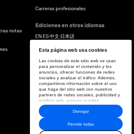
Carreras profesionales
Ediciones en otros idiomas
tras notas
EN
ES
中文
日本語
▪
▪
▪
ines
Esta página web usa cookies
Las cookies de este sitio web se usan
para personalizar el contenido y los
anuncios, ofrecer funciones de redes
sociales y analizar el tráfico. Además,
compartimos información sobre el uso
que haga del sitio web con nuestros
partners de redes sociales, publicidad y
análisis web, quienes pueden
combinarla con otra información que les
Denegar
haya proporcionado o que hayan
recopilado a partir del uso que haya
hecho de sus servicios.
Permitir todas