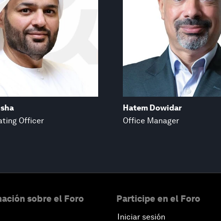
isha
Hatem Dowidar
ting Officer
Office Manager
ación sobre el Foro
Participe en el Foro
Iniciar sesión