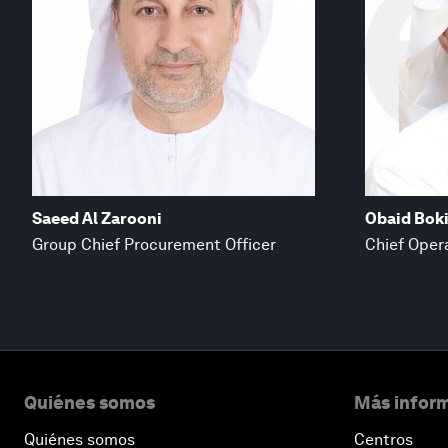
Saeed Al Zarooni
Obaid Bok
Group Chief Procurement Officer
Chief Opera
Quiénes somos
Más inform
Quiénes somos
Centros