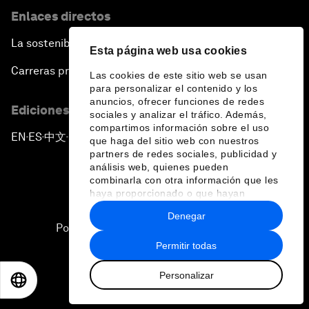
Enlaces directos
La sostenibilidad en el Foro
Esta página web usa cookies
Carreras profesionales
Las cookies de este sitio web se usan
para personalizar el contenido y los
anuncios, ofrecer funciones de redes
Ediciones en otros idiomas
sociales y analizar el tráfico. Además,
compartimos información sobre el uso
EN
ES
中文
日本語
▪
▪
▪
que haga del sitio web con nuestros
partners de redes sociales, publicidad y
análisis web, quienes pueden
combinarla con otra información que les
haya proporcionado o que hayan
recopilado a partir del uso que haya
Denegar
hecho de sus servicios.
Política de privacidad y normas de uso
Permitir todas
Sitemap
Personalizar
©
2026
Foro Económico Mundial
EN
ES
中文
日本語