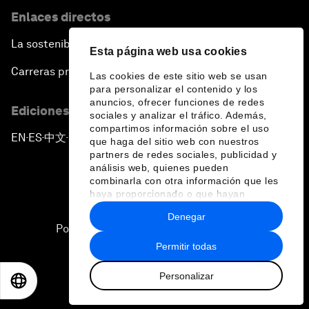
Enlaces directos
La sostenibilidad en el Foro
Esta página web usa cookies
Carreras profesionales
Las cookies de este sitio web se usan
para personalizar el contenido y los
anuncios, ofrecer funciones de redes
Ediciones en otros idiomas
sociales y analizar el tráfico. Además,
compartimos información sobre el uso
EN
ES
中文
日本語
▪
▪
▪
que haga del sitio web con nuestros
partners de redes sociales, publicidad y
análisis web, quienes pueden
combinarla con otra información que les
haya proporcionado o que hayan
recopilado a partir del uso que haya
Denegar
hecho de sus servicios.
Política de privacidad y normas de uso
Permitir todas
Sitemap
Personalizar
©
2026
Foro Económico Mundial
EN
ES
中文
日本語