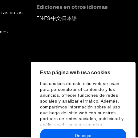
Ediciones en otros idiomas
tras notas
EN
ES
中文
日本語
▪
▪
▪
ines
Esta página web usa cookies
Las cookies de este sitio web se usan
para personalizar el contenido y los
anuncios, ofrecer funciones de redes
sociales y analizar el tráfico. Además,
compartimos información sobre el uso
que haga del sitio web con nuestros
partners de redes sociales, publicidad y
análisis web, quienes pueden
combinarla con otra información que les
Denegar
haya proporcionado o que hayan