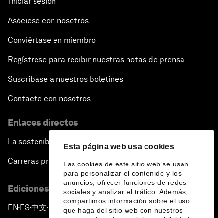
Iniciar sesión
Asóciese con nosotros
Conviértase en miembro
Regístrese para recibir nuestras notas de prensa
Suscríbase a nuestros boletines
Contacte con nosotros
Enlaces directos
La sostenibilidad en el Foro
Esta página web usa cookies
Carreras profesionales
Las cookies de este sitio web se usan
para personalizar el contenido y los
anuncios, ofrecer funciones de redes
Ediciones en otros idiomas
sociales y analizar el tráfico. Además,
compartimos información sobre el uso
EN
ES
中文
日本語
▪
▪
▪
que haga del sitio web con nuestros