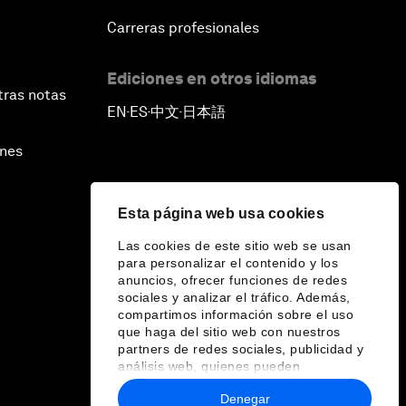
Carreras profesionales
Ediciones en otros idiomas
tras notas
EN
ES
中文
日本語
▪
▪
▪
ines
Esta página web usa cookies
Las cookies de este sitio web se usan
para personalizar el contenido y los
anuncios, ofrecer funciones de redes
sociales y analizar el tráfico. Además,
compartimos información sobre el uso
que haga del sitio web con nuestros
partners de redes sociales, publicidad y
análisis web, quienes pueden
combinarla con otra información que les
Denegar
haya proporcionado o que hayan