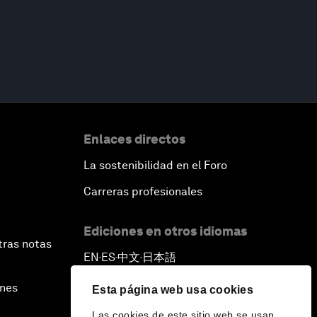
Enlaces directos
La sostenibilidad en el Foro
Carreras profesionales
Ediciones en otros idiomas
tras notas
EN
ES
中文
日本語
▪
▪
▪
ines
Esta página web usa cookies
Las cookies de este sitio web se usan