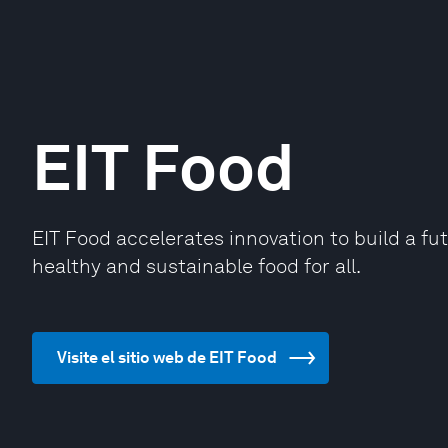
EIT Food
EIT Food accelerates innovation to build a fu
healthy and sustainable food for all.
Visite el sitio web de EIT Food