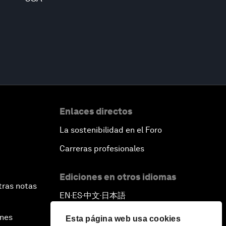
Enlaces directos
La sostenibilidad en el Foro
Carreras profesionales
Ediciones en otros idiomas
tras notas
EN
ES
中文
日本語
▪
▪
▪
ines
Esta página web usa cookies