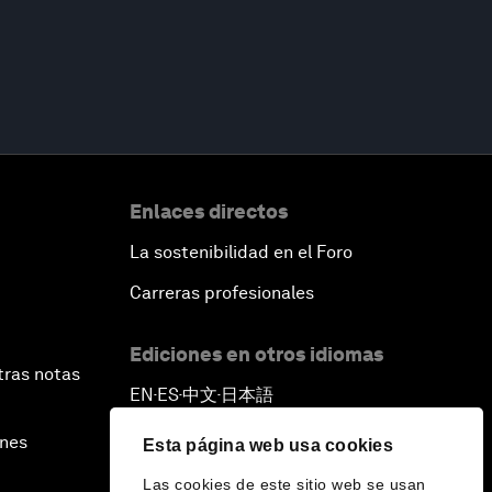
Enlaces directos
La sostenibilidad en el Foro
Carreras profesionales
Ediciones en otros idiomas
tras notas
EN
ES
中文
日本語
▪
▪
▪
ines
Esta página web usa cookies
Las cookies de este sitio web se usan