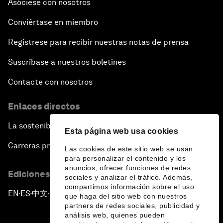
Asóciese con nosotros
Conviértase en miembro
Regístrese para recibir nuestras notas de prensa
Suscríbase a nuestros boletines
Contacte con nosotros
Enlaces directos
La sostenibilidad en el Foro
Esta página web usa cookies
Carreras profesionales
Las cookies de este sitio web se usan
para personalizar el contenido y los
anuncios, ofrecer funciones de redes
Ediciones en otros idiomas
sociales y analizar el tráfico. Además,
compartimos información sobre el uso
EN
ES
中文
日本語
▪
▪
▪
que haga del sitio web con nuestros
partners de redes sociales, publicidad y
análisis web, quienes pueden