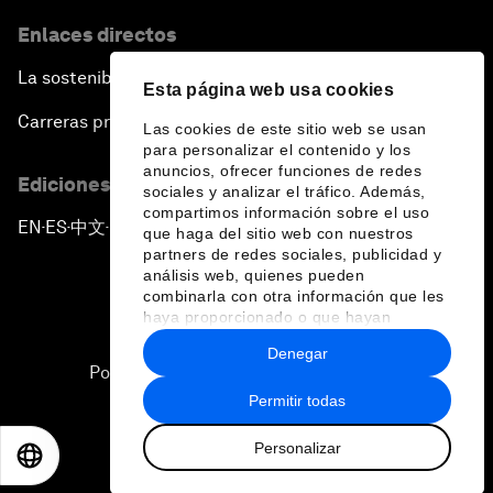
Enlaces directos
La sostenibilidad en el Foro
Esta página web usa cookies
Carreras profesionales
Las cookies de este sitio web se usan
para personalizar el contenido y los
anuncios, ofrecer funciones de redes
Ediciones en otros idiomas
sociales y analizar el tráfico. Además,
compartimos información sobre el uso
EN
ES
中文
日本語
▪
▪
▪
que haga del sitio web con nuestros
partners de redes sociales, publicidad y
análisis web, quienes pueden
combinarla con otra información que les
haya proporcionado o que hayan
recopilado a partir del uso que haya
Denegar
hecho de sus servicios.
Política de privacidad y normas de uso
Permitir todas
Sitemap
Personalizar
©
2026
Foro Económico Mundial
EN
ES
中文
日本語