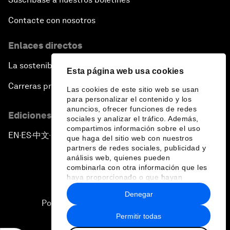
Contacte con nosotros
Enlaces directos
La sostenibilidad en el Foro
Esta página web usa cookies
Carreras profesionales
Las cookies de este sitio web se usan
para personalizar el contenido y los
anuncios, ofrecer funciones de redes
Ediciones en otros idiomas
sociales y analizar el tráfico. Además,
compartimos información sobre el uso
EN
ES
中文
日本語
▪
▪
▪
que haga del sitio web con nuestros
partners de redes sociales, publicidad y
análisis web, quienes pueden
combinarla con otra información que les
haya proporcionado o que hayan
recopilado a partir del uso que haya
Denegar
hecho de sus servicios.
Política de privacidad y normas de uso
Permitir todas
Sitemap