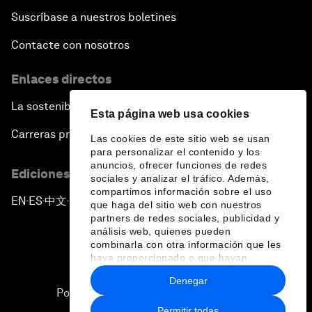
Suscríbase a nuestros boletines
Contacte con nosotros
Enlaces directos
La sostenibilidad en el Foro
Esta página web usa cookies
Carreras profesionales
Las cookies de este sitio web se usan
para personalizar el contenido y los
anuncios, ofrecer funciones de redes
Ediciones en otros idiomas
sociales y analizar el tráfico. Además,
compartimos información sobre el uso
EN
ES
中文
日本語
▪
▪
▪
que haga del sitio web con nuestros
partners de redes sociales, publicidad y
análisis web, quienes pueden
combinarla con otra información que les
haya proporcionado o que hayan
recopilado a partir del uso que haya
Denegar
hecho de sus servicios.
Política de privacidad y normas de uso
Permitir todas