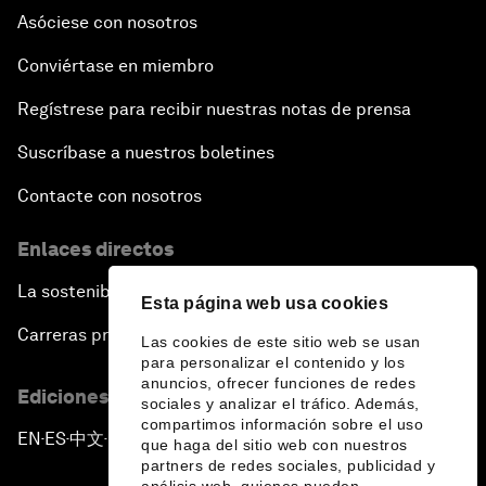
Asóciese con nosotros
Conviértase en miembro
Regístrese para recibir nuestras notas de prensa
Suscríbase a nuestros boletines
Contacte con nosotros
Enlaces directos
La sostenibilidad en el Foro
Esta página web usa cookies
Carreras profesionales
Las cookies de este sitio web se usan
para personalizar el contenido y los
anuncios, ofrecer funciones de redes
Ediciones en otros idiomas
sociales y analizar el tráfico. Además,
compartimos información sobre el uso
EN
ES
中文
日本語
▪
▪
▪
que haga del sitio web con nuestros
partners de redes sociales, publicidad y