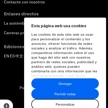
Contacte con nosotros
Enlaces directos
La sostenibilidad en el Foro
Esta página web usa cookies
Carreras profesionales
Las cookies de este sitio web se usan
para personalizar el contenido y los
anuncios, ofrecer funciones de redes
Ediciones en otros idiomas
sociales y analizar el tráfico. Además,
compartimos información sobre el uso
EN
ES
中文
日本語
▪
▪
▪
que haga del sitio web con nuestros
partners de redes sociales, publicidad y
análisis web, quienes pueden
combinarla con otra información que les
haya proporcionado o que hayan
recopilado a partir del uso que haya
Denegar
hecho de sus servicios.
Política de privacidad y normas de uso
Permitir todas
Sitemap
Personalizar
©
2026
Foro Económico Mundial
EN
ES
中文
日本語