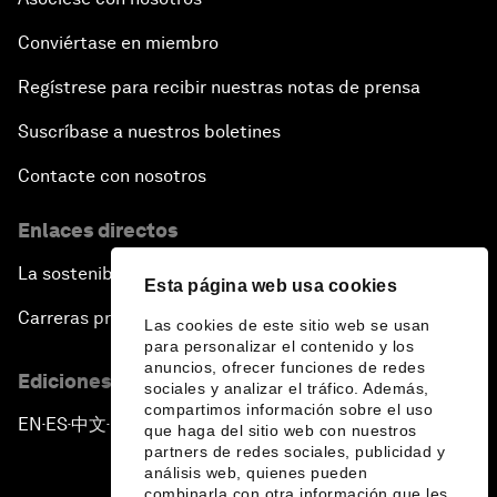
Conviértase en miembro
Regístrese para recibir nuestras notas de prensa
Suscríbase a nuestros boletines
Contacte con nosotros
Enlaces directos
La sostenibilidad en el Foro
Esta página web usa cookies
Carreras profesionales
Las cookies de este sitio web se usan
para personalizar el contenido y los
anuncios, ofrecer funciones de redes
Ediciones en otros idiomas
sociales y analizar el tráfico. Además,
compartimos información sobre el uso
EN
ES
中文
日本語
▪
▪
▪
que haga del sitio web con nuestros
partners de redes sociales, publicidad y
análisis web, quienes pueden
combinarla con otra información que les