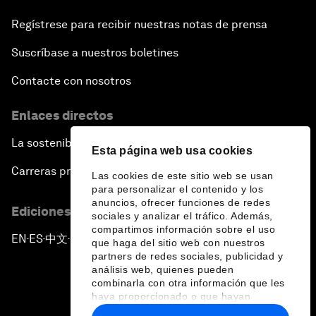
Regístrese para recibir nuestras notas de prensa
Suscríbase a nuestros boletines
Contacte con nosotros
Enlaces directos
La sostenibilidad en el Foro
Esta página web usa cookies
Carreras profesionales
Las cookies de este sitio web se usan
para personalizar el contenido y los
anuncios, ofrecer funciones de redes
Ediciones en otros idiomas
sociales y analizar el tráfico. Además,
compartimos información sobre el uso
EN
ES
中文
日本語
▪
▪
▪
que haga del sitio web con nuestros
partners de redes sociales, publicidad y
análisis web, quienes pueden
combinarla con otra información que les
haya proporcionado o que hayan
recopilado a partir del uso que haya