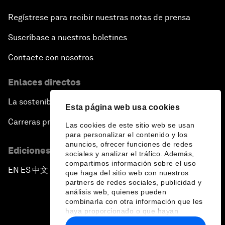
Regístrese para recibir nuestras notas de prensa
Suscríbase a nuestros boletines
Contacte con nosotros
Enlaces directos
La sostenibilidad en el Foro
Esta página web usa cookies
Carreras profesionales
Las cookies de este sitio web se usan
para personalizar el contenido y los
anuncios, ofrecer funciones de redes
Ediciones en otros idiomas
sociales y analizar el tráfico. Además,
compartimos información sobre el uso
EN
ES
中文
日本語
▪
▪
▪
que haga del sitio web con nuestros
partners de redes sociales, publicidad y
análisis web, quienes pueden
combinarla con otra información que les
haya proporcionado o que hayan
recopilado a partir del uso que haya