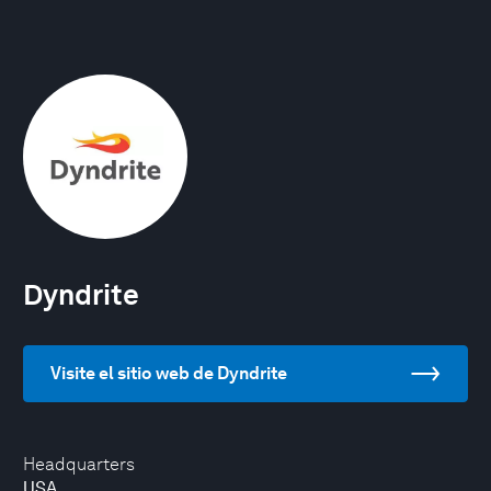
Dyndrite
Visite el sitio web de Dyndrite
Headquarters
USA