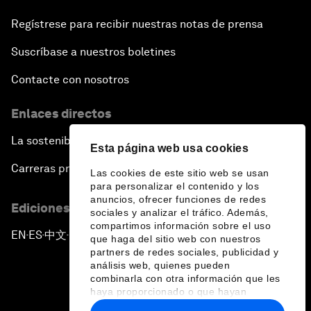
Regístrese para recibir nuestras notas de prensa
Suscríbase a nuestros boletines
Contacte con nosotros
Enlaces directos
La sostenibilidad en el Foro
Esta página web usa cookies
Carreras profesionales
Las cookies de este sitio web se usan
para personalizar el contenido y los
anuncios, ofrecer funciones de redes
Ediciones en otros idiomas
sociales y analizar el tráfico. Además,
compartimos información sobre el uso
EN
ES
中文
日本語
▪
▪
▪
que haga del sitio web con nuestros
partners de redes sociales, publicidad y
análisis web, quienes pueden
combinarla con otra información que les
haya proporcionado o que hayan
recopilado a partir del uso que haya