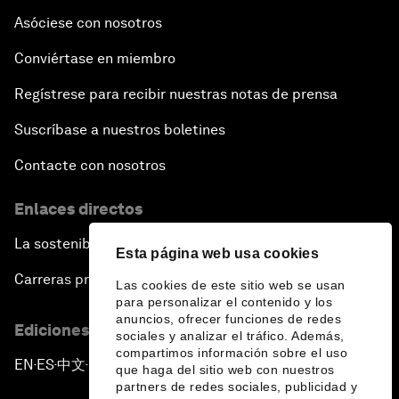
Asóciese con nosotros
Conviértase en miembro
Regístrese para recibir nuestras notas de prensa
Suscríbase a nuestros boletines
Contacte con nosotros
Enlaces directos
La sostenibilidad en el Foro
Esta página web usa cookies
Carreras profesionales
Las cookies de este sitio web se usan
para personalizar el contenido y los
anuncios, ofrecer funciones de redes
Ediciones en otros idiomas
sociales y analizar el tráfico. Además,
compartimos información sobre el uso
EN
ES
中文
日本語
▪
▪
▪
que haga del sitio web con nuestros
partners de redes sociales, publicidad y