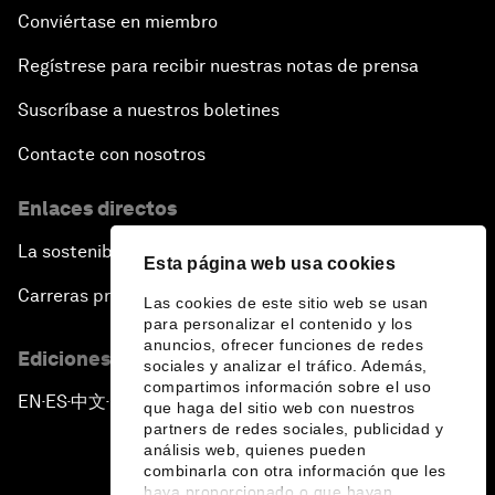
Conviértase en miembro
Regístrese para recibir nuestras notas de prensa
Suscríbase a nuestros boletines
Contacte con nosotros
Enlaces directos
La sostenibilidad en el Foro
Esta página web usa cookies
Carreras profesionales
Las cookies de este sitio web se usan
para personalizar el contenido y los
anuncios, ofrecer funciones de redes
Ediciones en otros idiomas
sociales y analizar el tráfico. Además,
compartimos información sobre el uso
EN
ES
中文
日本語
▪
▪
▪
que haga del sitio web con nuestros
partners de redes sociales, publicidad y
análisis web, quienes pueden
combinarla con otra información que les
haya proporcionado o que hayan