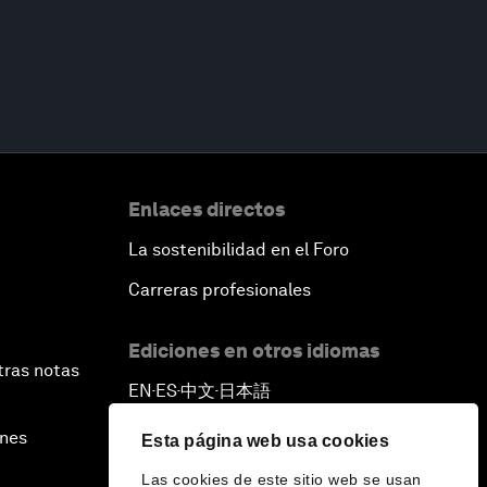
Enlaces directos
La sostenibilidad en el Foro
Carreras profesionales
Ediciones en otros idiomas
tras notas
EN
ES
中文
日本語
▪
▪
▪
ines
Esta página web usa cookies
Las cookies de este sitio web se usan