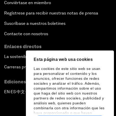
Conviértase en miembro
Regístrese para recibir nuestras notas de prensa
Suscríbase a nuestros boletines
Contacte con nosotros
Enlaces directos
La sostenibilidad en el Foro
Esta página web usa cookies
Carreras profesionales
Las cookies de este sitio web se usan
para personalizar el contenido y los
anuncios, ofrecer funciones de redes
Ediciones en otros idiomas
sociales y analizar el tráfico. Además,
compartimos información sobre el uso
EN
ES
中文
日本語
▪
▪
▪
que haga del sitio web con nuestros
partners de redes sociales, publicidad y
análisis web, quienes pueden
combinarla con otra información que les
haya proporcionado o que hayan