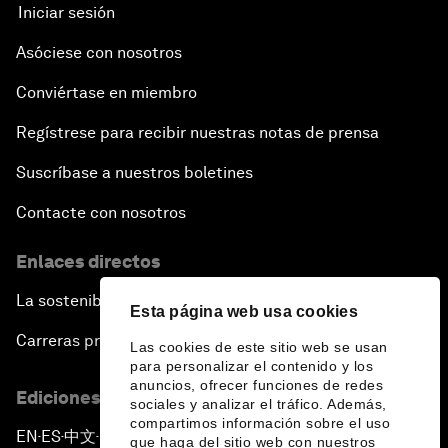
Iniciar sesión
Asóciese con nosotros
Conviértase en miembro
Regístrese para recibir nuestras notas de prensa
Suscríbase a nuestros boletines
Contacte con nosotros
Enlaces directos
La sostenibilidad en el Foro
Esta página web usa cookies
Carreras profesionales
Las cookies de este sitio web se usan
para personalizar el contenido y los
anuncios, ofrecer funciones de redes
Ediciones en otros idiomas
sociales y analizar el tráfico. Además,
compartimos información sobre el uso
EN
ES
中文
日本語
▪
▪
▪
que haga del sitio web con nuestros