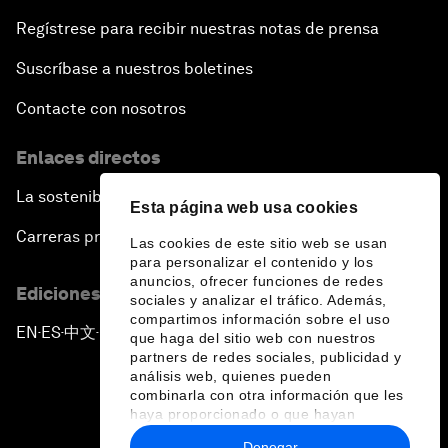
Regístrese para recibir nuestras notas de prensa
Suscríbase a nuestros boletines
Contacte con nosotros
Enlaces directos
La sostenibilidad en el Foro
Esta página web usa cookies
Carreras profesionales
Las cookies de este sitio web se usan
para personalizar el contenido y los
anuncios, ofrecer funciones de redes
Ediciones en otros idiomas
sociales y analizar el tráfico. Además,
compartimos información sobre el uso
EN
ES
中文
日本語
▪
▪
▪
que haga del sitio web con nuestros
partners de redes sociales, publicidad y
análisis web, quienes pueden
combinarla con otra información que les
haya proporcionado o que hayan
recopilado a partir del uso que haya
Denegar