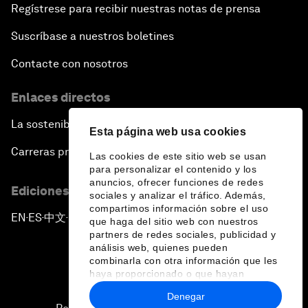
Regístrese para recibir nuestras notas de prensa
Suscríbase a nuestros boletines
Contacte con nosotros
Enlaces directos
La sostenibilidad en el Foro
Esta página web usa cookies
Carreras profesionales
Las cookies de este sitio web se usan
para personalizar el contenido y los
anuncios, ofrecer funciones de redes
Ediciones en otros idiomas
sociales y analizar el tráfico. Además,
compartimos información sobre el uso
EN
ES
中文
日本語
▪
▪
▪
que haga del sitio web con nuestros
partners de redes sociales, publicidad y
análisis web, quienes pueden
combinarla con otra información que les
haya proporcionado o que hayan
recopilado a partir del uso que haya
Denegar
hecho de sus servicios.