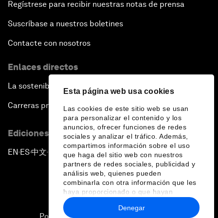
Regístrese para recibir nuestras notas de prensa
Suscríbase a nuestros boletines
Contacte con nosotros
Enlaces directos
La sostenibilidad en el Foro
Esta página web usa cookies
Carreras profesionales
Las cookies de este sitio web se usan
para personalizar el contenido y los
anuncios, ofrecer funciones de redes
Ediciones en otros idiomas
sociales y analizar el tráfico. Además,
compartimos información sobre el uso
EN
ES
中文
日本語
▪
▪
▪
que haga del sitio web con nuestros
partners de redes sociales, publicidad y
análisis web, quienes pueden
combinarla con otra información que les
haya proporcionado o que hayan
recopilado a partir del uso que haya
Denegar
hecho de sus servicios.
Política de privacidad y normas de uso