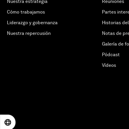
Nuestra estrategia
Reuniones
Cómo trabajamos
Partes inter
Liderazgo y gobernanza
Historias del
Nuestra repercusión
Notas de pr
Galería de f
Pódcast
Vídeos
EN
ES
中文
日本語