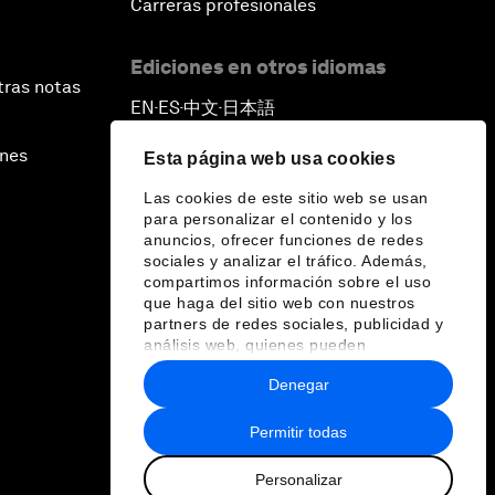
Carreras profesionales
Ediciones en otros idiomas
tras notas
EN
ES
中文
日本語
▪
▪
▪
ines
Esta página web usa cookies
Las cookies de este sitio web se usan
para personalizar el contenido y los
anuncios, ofrecer funciones de redes
sociales y analizar el tráfico. Además,
compartimos información sobre el uso
que haga del sitio web con nuestros
partners de redes sociales, publicidad y
análisis web, quienes pueden
combinarla con otra información que les
Denegar
haya proporcionado o que hayan
recopilado a partir del uso que haya
hecho de sus servicios.
Permitir todas
Personalizar