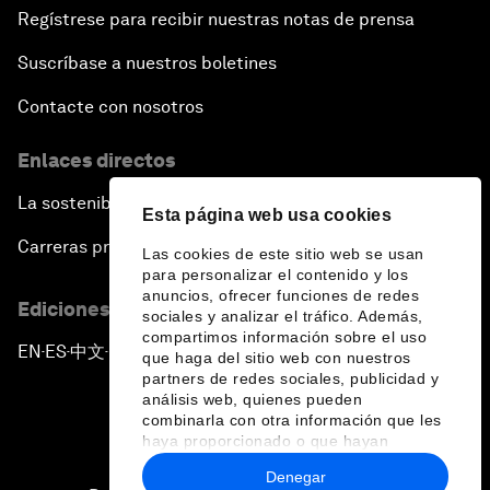
Regístrese para recibir nuestras notas de prensa
Suscríbase a nuestros boletines
Contacte con nosotros
Enlaces directos
La sostenibilidad en el Foro
Esta página web usa cookies
Carreras profesionales
Las cookies de este sitio web se usan
para personalizar el contenido y los
anuncios, ofrecer funciones de redes
Ediciones en otros idiomas
sociales y analizar el tráfico. Además,
compartimos información sobre el uso
EN
ES
中文
日本語
▪
▪
▪
que haga del sitio web con nuestros
partners de redes sociales, publicidad y
análisis web, quienes pueden
combinarla con otra información que les
haya proporcionado o que hayan
recopilado a partir del uso que haya
Denegar
hecho de sus servicios.