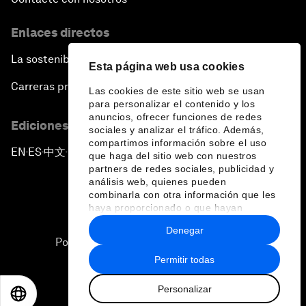
Enlaces directos
La sostenibilidad en el Foro
Esta página web usa cookies
Carreras profesionales
Las cookies de este sitio web se usan
para personalizar el contenido y los
anuncios, ofrecer funciones de redes
Ediciones en otros idiomas
sociales y analizar el tráfico. Además,
compartimos información sobre el uso
EN
ES
中文
日本語
▪
▪
▪
que haga del sitio web con nuestros
partners de redes sociales, publicidad y
análisis web, quienes pueden
combinarla con otra información que les
haya proporcionado o que hayan
recopilado a partir del uso que haya
Denegar
hecho de sus servicios.
Política de privacidad y normas de uso
Permitir todas
Sitemap
Personalizar
©
2026
Foro Económico Mundial
EN
ES
中文
日本語