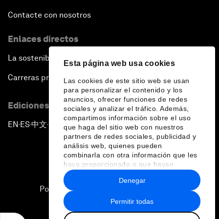
Contacte con nosotros
Enlaces directos
La sostenibilidad en el Foro
Esta página web usa cookies
Carreras profesionales
Las cookies de este sitio web se usan
para personalizar el contenido y los
anuncios, ofrecer funciones de redes
Ediciones en otros idiomas
sociales y analizar el tráfico. Además,
compartimos información sobre el uso
EN
ES
中文
日本語
▪
▪
▪
que haga del sitio web con nuestros
partners de redes sociales, publicidad y
análisis web, quienes pueden
combinarla con otra información que les
haya proporcionado o que hayan
recopilado a partir del uso que haya
Denegar
hecho de sus servicios.
Política de privacidad y normas de uso
Permitir todas
Sitemap