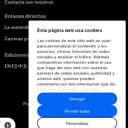
Contacte con nosotros
Enlaces directos
La sostenibilidad en el Foro
Esta página web usa cookies
Carreras profesionales
Las cookies de este sitio web se usan
para personalizar el contenido y los
anuncios, ofrecer funciones de redes
Ediciones en otros idiomas
sociales y analizar el tráfico. Además,
compartimos información sobre el uso
EN
ES
中文
日本語
▪
▪
▪
que haga del sitio web con nuestros
partners de redes sociales, publicidad y
análisis web, quienes pueden
combinarla con otra información que les
haya proporcionado o que hayan
recopilado a partir del uso que haya
Denegar
hecho de sus servicios.
Política de privacidad y normas de uso
Permitir todas
Sitemap
Personalizar
©
2026
Foro Económico Mundial
EN
ES
中文
日本語