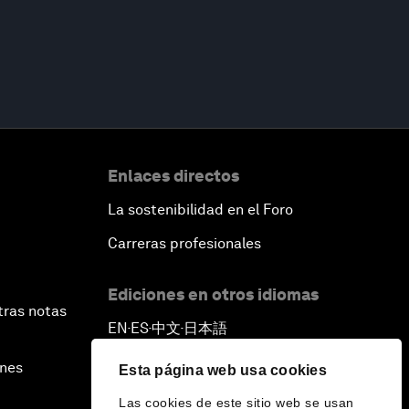
Enlaces directos
La sostenibilidad en el Foro
Carreras profesionales
Ediciones en otros idiomas
tras notas
EN
ES
中文
日本語
▪
▪
▪
ines
Esta página web usa cookies
Las cookies de este sitio web se usan