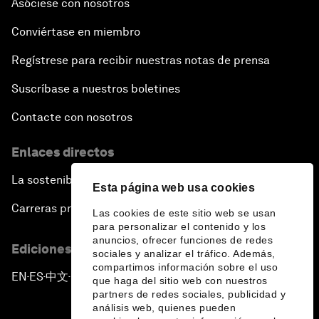
Asóciese con nosotros
Conviértase en miembro
Regístrese para recibir nuestras notas de prensa
Suscríbase a nuestros boletines
Contacte con nosotros
Enlaces directos
La sostenibilidad en el Foro
Esta página web usa cookies
Carreras profesionales
Las cookies de este sitio web se usan
para personalizar el contenido y los
anuncios, ofrecer funciones de redes
Ediciones en otros idiomas
sociales y analizar el tráfico. Además,
compartimos información sobre el uso
EN
ES
中文
日本語
▪
▪
▪
que haga del sitio web con nuestros
partners de redes sociales, publicidad y
análisis web, quienes pueden