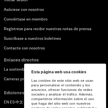
Asóciese con nosotros
Conviértase en miembro
Regístrese para recibir nuestras notas de prensa
Suscríbase a nuestros boletines
Contacte con nosotros
Enlaces directos
La sostenibilidad en el Foro
Esta página web usa cookies
Carreras profesionales
Las cookies de este sitio web se usan
para personalizar el contenido y los
anuncios, ofrecer funciones de redes
Ediciones en otros idiomas
sociales y analizar el tráfico. Además,
compartimos información sobre el uso
EN
ES
中文
日本語
▪
▪
▪
que haga del sitio web con nuestros