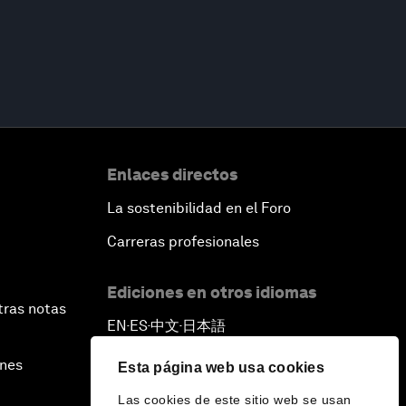
Enlaces directos
La sostenibilidad en el Foro
Carreras profesionales
Ediciones en otros idiomas
tras notas
EN
ES
中文
日本語
▪
▪
▪
ines
Esta página web usa cookies
Las cookies de este sitio web se usan